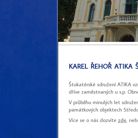
karel řehoř atika 
Štukatérské sdružení ATIKA vz
dříve zaměstnaných u s.p. Ob
V průběhu minulých let sdružen
památkových objektech Středo
Více se o nás dozvíte
zde
, ne