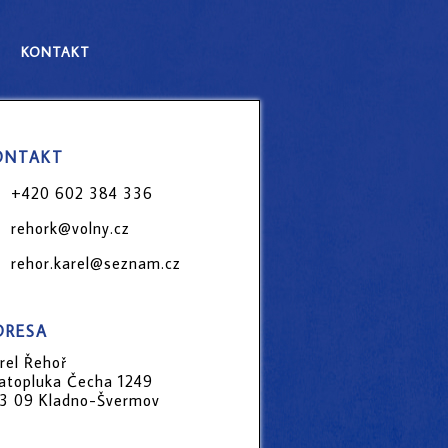
kontakt
ontakt
+420 602 384 336
rehork@volny.cz
rehor.karel@seznam.cz
dresa
rel Řehoř
atopluka Čecha 1249
3 09 Kladno-Švermov