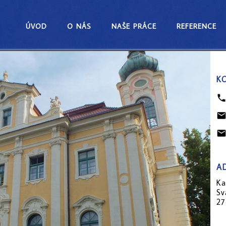
úvod
o nás
naše práce
reference
k
a
Ka
Sv
27