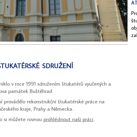
a
Pr
št
ob
za
štukatérské sdružení
niklo v roce 1991 sdružením štukatérů vyučených a
nova památek Buštěhrad
í provádělo rekonstrukční štukatérské práce na
českého kraje, Prahy a Německa.
bo si můžete rovnou
prohlédnout naši práci
.