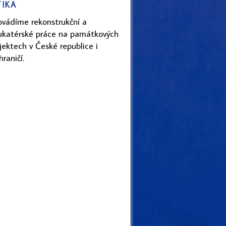
tika
ovádíme rekonstrukční a
ukatérské práce na památkových
jektech v České republice i
hraničí.